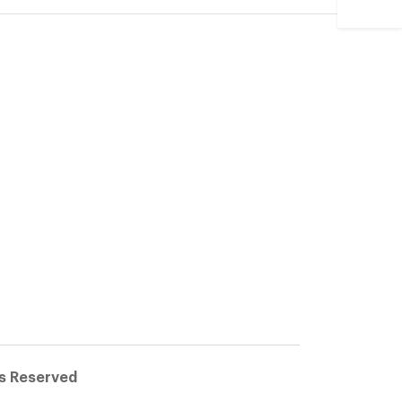
ts Reserved
licy
|
Disclaimer
|
Hosting