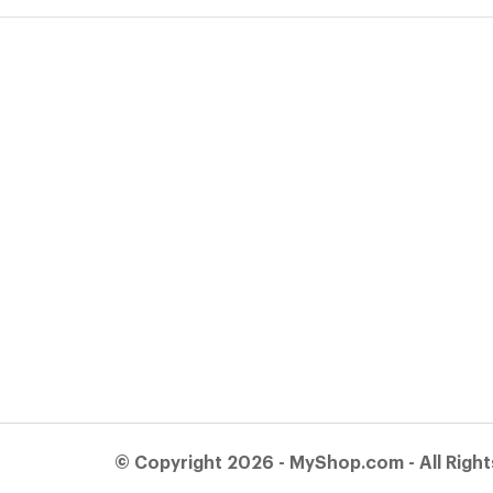
© Copyright 2026 - MyShop.com - All Righ
Algemene voorwaarden
|
AVG / GDPR (privacy)
|
Fair use po